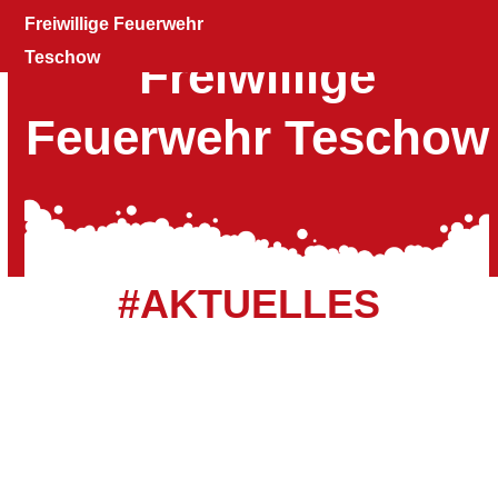
Skip
Open
Close
Freiwillige Feuerwehr
to
mobile
mobile
Teschow
Freiwillige
content
menu
menu
Feuerwehr Teschow
#AKTUELLES